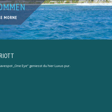
KOMMEN
IES
MS
 FREUDEN
KURSE
 LE MORNE
CHMACK
T SPASS
RIOTT
avespot „One Eye“ geniesst du hier Luxus pur.