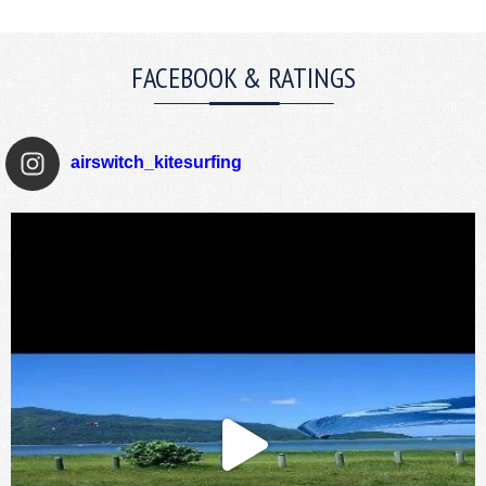
FACEBOOK & RATINGS
airswitch_kitesurfing